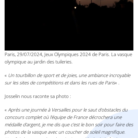
Paris, 29/07/2024, Jeux Olympiques 2024 de Paris. La vasque
olympique au jardin des tuileries.
«
Un tourbillon de sport et de joies, une ambiance incroyable
sur les sites de compétitions et dans les rues de Paris
« .
Josselin nous raconte sa photo :
«
Après une journée à Versailles pour le saut d’obstacles du
concours complet où l’équipe de France décrochera une
médaille d’argent, je me dis que c’est le bon soir pour faire des
photos de la vasque avec un coucher de soleil magnifique.